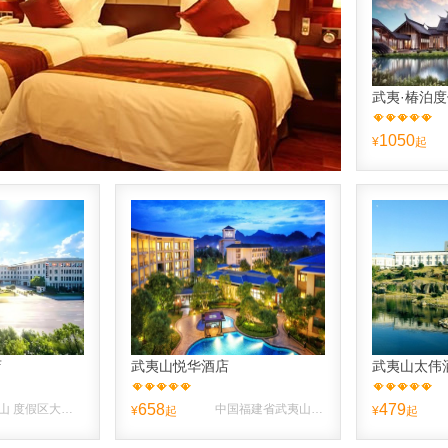
武夷·椿泊
1050
¥
起
店
武夷山悦华酒店
武夷山太伟
658
479
武夷山 度假区大王峰南路106号
中国福建省武夷山市国家旅游度假区1号路东
¥
起
¥
起