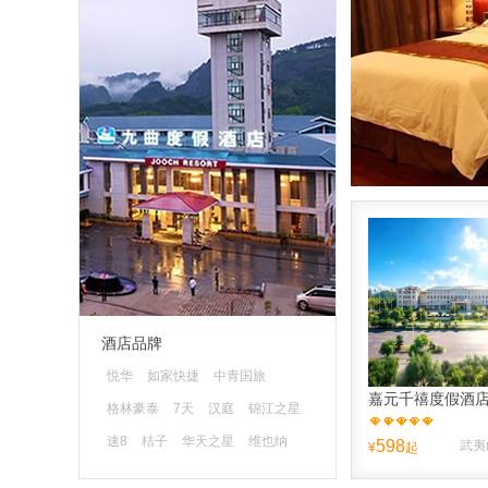
酒店品牌
悦华
如家快捷
中青国旅
嘉元千禧度假酒
格林豪泰
7天
汉庭
锦江之星
速8
桔子
华天之星
维也纳
598
¥
起
蓝色快舟
清沐
山水时尚