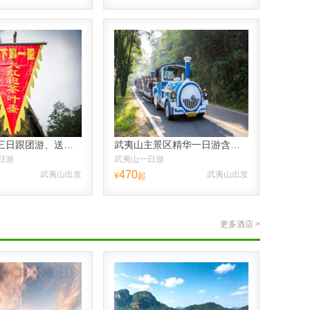
武夷山两晚三日跟团游、送品大红袍、纯玩不进店+经典线路，含接送高铁
武夷山主景区精华一日游含九曲溪漂流，纯玩不进店，含接送高铁
日游
武夷山一日游
470
武夷山出发
武夷山出发
¥
起
更多酒店 >