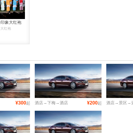
山印象大红袍
象大红袍
¥300
酒店→下梅→酒店
¥200
酒店→景区→
起
起