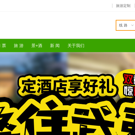
旅游定制
线路
 票
旅 游
景+酒
新 闻
关于我们