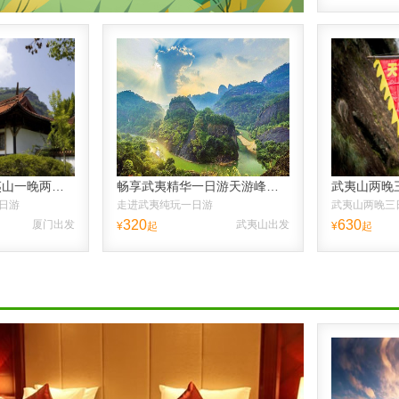
【厦门出发】武夷山一晚两日跟团游、送品大红袍、纯玩不进店，往返高铁票，含接送高铁站
畅享武夷精华一日游天游峰虎啸岩一线天
日游
走进武夷纯玩一日游
武夷山两晚三
320
630
厦门出发
武夷山出发
¥
起
¥
起