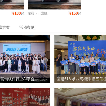
¥100
东站→→景区
¥150
起
起
议方案
活动案例
度营销软件行业AI享会
6
0
10
0
2026-5
2026-6