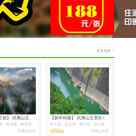
更多线路 >
【山水诗画之旅】 武夷山主景区+九曲溪竹筏漂流2晚3日休闲游。
【新年特惠】 武夷山主景区+竹筏1晚2日精华游，赠：旅游意外险
登天游，赏云海；临清溪，触清流；赏茶王，品香茗；流连忘返。
登天游，赏云海；乘竹筏，游九曲，二日赏玩武夷美景
550
武夷山出发
武夷山出发
¥
起