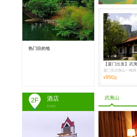
热门目的地
厦门至武夷山一晚两
950
¥
起
酒店
武夷山
2F
Hotel