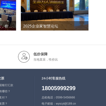
最心最力聚行 启航十倍遮增长，价值在线2023年年中会议
2025企业家智慧论坛
235
0
2026-12
低价保障
当地直采，性价比
发票
24小时客服热线
或银行汇款
18005999299
有哪些？
支付？
总机电话：0599-5456666
发票？
电子邮箱：wyscyt@189.cn