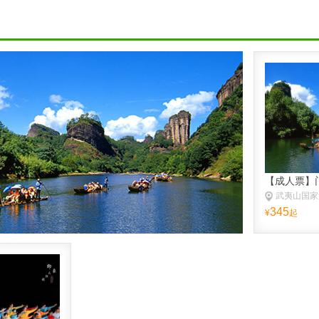
345
¥
起