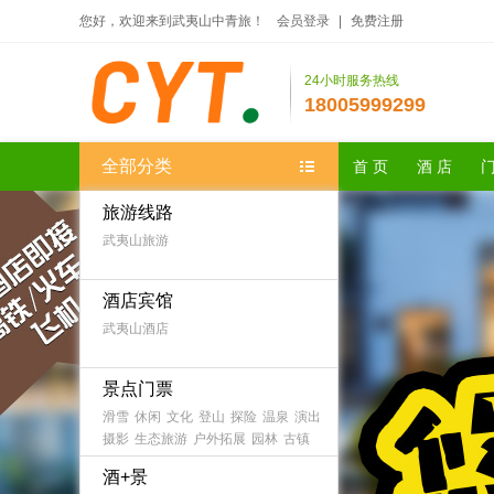
您好，欢迎来到武夷山中青旅！
会员登录
|
免费注册
24小时服务热线
18005999299
全部分类
首 页
酒 店
门
旅游线路
武夷山旅游
酒店宾馆
武夷山酒店
景点门票
滑雪
休闲
文化
登山
探险
温泉
演出
摄影
生态旅游
户外拓展
园林
古镇
农家乐
森林公园
海滨海岛
主题乐园
酒+景
古迹
避暑
游船
水乡
漂流