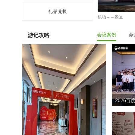
礼品兑换
机场→→景区
游记攻略
会议案例
会
2026百