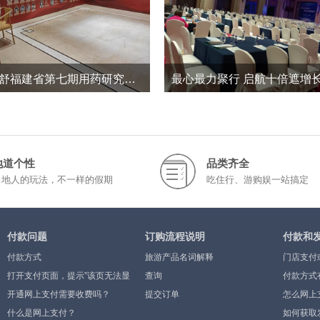
修正斯达舒福建省第七期用药研究学术会议
150
0
267
0
2026-1
2023-5
地道个性
品类齐全
当地人的玩法，不一样的假期
吃住行、游购娱一站搞定
付款问题
订购流程说明
付款和
付款方式
旅游产品名词解释
门店支付
打开支付页面，提示”该页无法显
查询
付款方式
示”或空白页，可能是什么原因？
开通网上支付需要收费吗？
提交订单
怎么网上
什么是网上支付？
如何获取