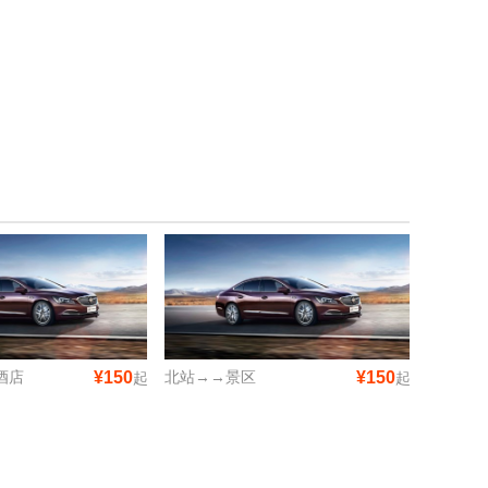
酒店
¥150
北站→→景区
¥150
起
起