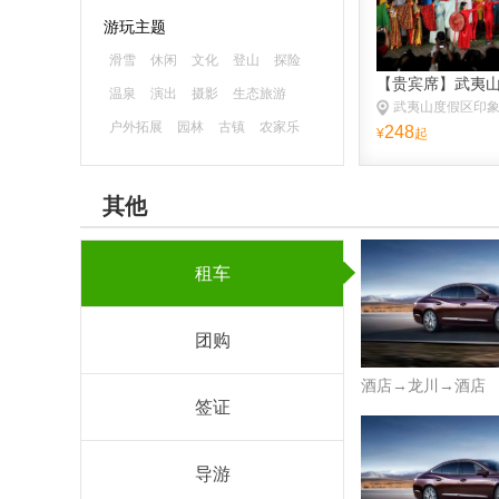
游玩主题
滑雪
休闲
文化
登山
探险
【贵宾席】武夷
温泉
演出
摄影
生态旅游
武夷山度假区印
户外拓展
园林
古镇
农家乐
248
¥
起
森林公园
海滨海岛
主题乐园
古迹
避暑
游船
水乡
漂流
其他
租车
团购
酒店→龙川→酒店
签证
导游