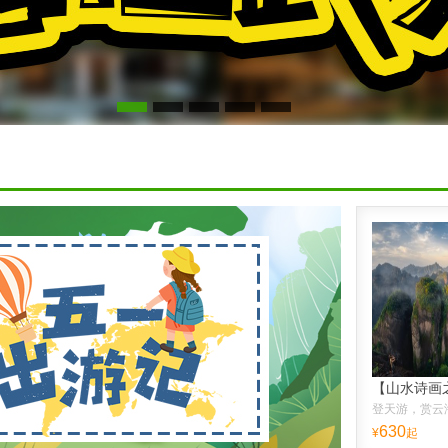
630
¥
起