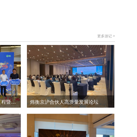
更多游记 >
荃超616·承八闽福泽 启五亿征程暨种业新赛道高质量发展峰会
炜衡京沪合伙人高质量发展论坛
10
0
2026-4